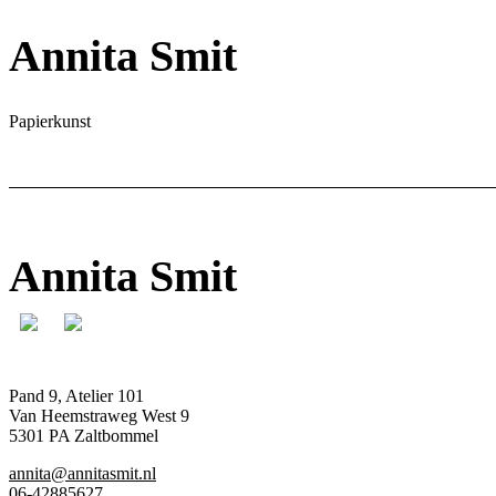
Annita Smit
Papierkunst
Annita Smit
Pand 9, Atelier 101
Van Heemstraweg West 9
5301 PA Zaltbommel
annita@annitasmit.nl
06-42885627