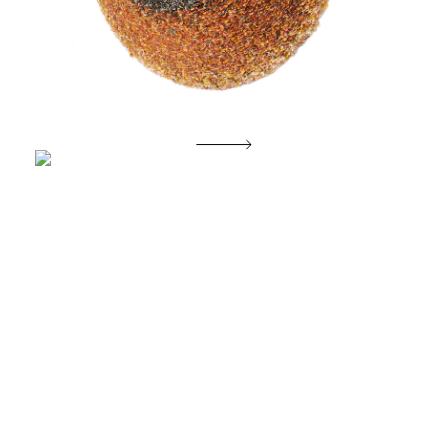
Morgenglans der eeuwigheid