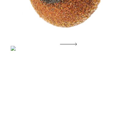
Morgenglans der eeuwigheid