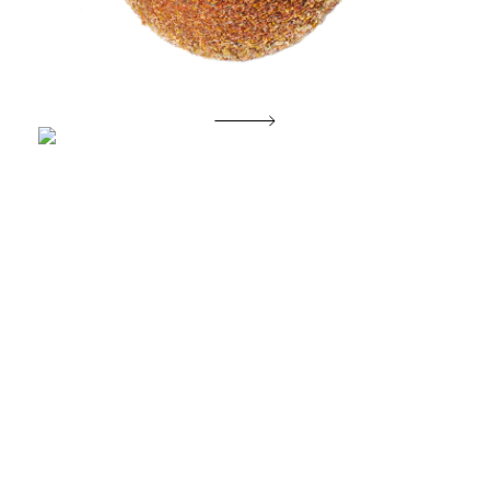
Morgenglans der eeuwigheid